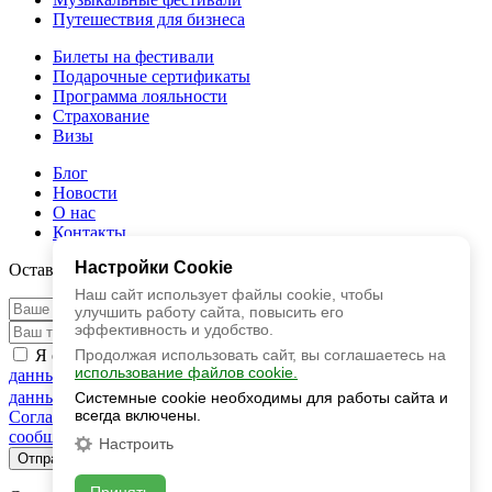
Путешествия для бизнеса
Билеты на фестивали
Подарочные сертификаты
Программа лояльности
Cтрахование
Визы
Блог
Новости
О нас
Контакты
Настройки Cookie
Оставить заявку
Наш сайт использует файлы cookie, чтобы
улучшить работу сайта, повысить его
эффективность и удобство.
Продолжая использовать сайт, вы соглашаетесь на
Я ознакомлен с
Политикой обработки персональных
использование файлов cookie.
данных
и даю свое
Согласие на обработку персональных
данных
Я согласен с
Публичной офертой
Я даю свое
Системные cookie необходимы для работы сайта и
всегда включены.
Согласие на получение рекламных и информационных
сообщений
Настроить
Отправить