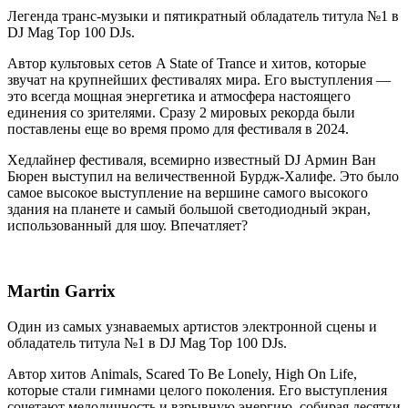
Легенда транс-музыки и пятикратный обладатель титула №1 в
DJ Mag Top 100 DJs.
Автор культовых сетов A State of Trance и хитов, которые
звучат на крупнейших фестивалях мира. Его выступления —
это всегда мощная энергетика и атмосфера настоящего
единения со зрителями. Сразу 2 мировых рекорда были
поставлены еще во время промо для фестиваля в 2024.
Хедлайнер фестиваля, всемирно известный DJ Армин Ван
Бюрен выступил на величественной Бурдж-Халифе. Это было
самое высокое выступление на вершине самого высокого
здания на планете и самый большой светодиодный экран,
использованный для шоу. Впечатляет?
Martin Garrix
Один из самых узнаваемых артистов электронной сцены и
обладатель титула №1 в DJ Mag Top 100 DJs.
Автор хитов Animals, Scared To Be Lonely, High On Life,
которые стали гимнами целого поколения. Его выступления
сочетают мелодичность и взрывную энергию, собирая десятки