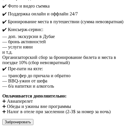
✔️ Фото и видео съемка
✔️ Поддержка онлайн и оффлайн 24/7
✔️ Бронирование места в путешествии (сумма невозвратная)
✔️ Консьерж-сервис:
— доп. экскурсии в Дубае
— бронь активностей
— услуги няни
и т.д.
Организаторский сбор за бронирование билета и места в
поездке 10% (сбор невозвратный)
✔️ Пре-пати на яхте:
— трансфер до причала и обратно
— BBQ-ужин от шефа
— б/а напитки и алкоголь
Оплачивается дополнительно:
➕ Авиаперелет
➕ Обеды и ужины вне программы
➕ Налог в отеле при заселении (2-3$ за номер за ночь)
Забронировать