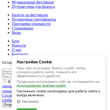
Музыкальные фестивали
Путешествия для бизнеса
Билеты на фестивали
Подарочные сертификаты
Программа лояльности
Cтрахование
Визы
Блог
Новости
О нас
Контакты
Настройки Cookie
Оставить заявку
Наш сайт использует файлы cookie, чтобы
улучшить работу сайта, повысить его
эффективность и удобство.
Я ознакомлен с
Политикой обработки персональных
Продолжая использовать сайт, вы соглашаетесь на
использование файлов cookie.
данных
и даю свое
Согласие на обработку персональных
данных
Я согласен с
Публичной офертой
Я даю свое
Системные cookie необходимы для работы сайта и
всегда включены.
Согласие на получение рекламных и информационных
сообщений
Настроить
Отправить